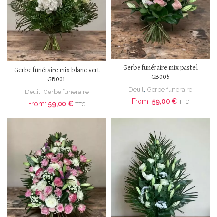
Gerbe funéraire mix pastel
Gerbe funéraire mix blanc vert
GB005
GB001
Deuil
,
Gerbe funeraire
Deuil
,
Gerbe funeraire
From:
59,00
€
TTC
From:
59,00
€
TTC