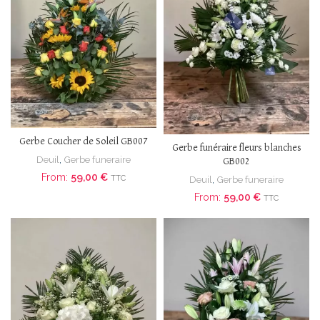
Gerbe Coucher de Soleil GB007
Gerbe funéraire fleurs blanches
Deuil
,
Gerbe funeraire
GB002
From:
59,00
€
TTC
Deuil
,
Gerbe funeraire
From:
59,00
€
TTC