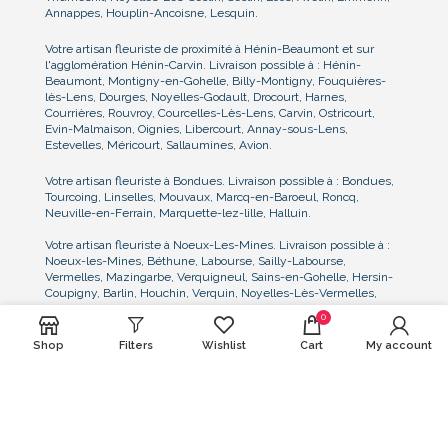
Annappes, Houplin-Ancoisne, Lesquin.
Votre artisan fleuriste de proximité à Hénin-Beaumont et sur
l'agglomération Hénin-Carvin. Livraison possible à : Hénin-
Beaumont, Montigny-en-Gohelle, Billy-Montigny, Fouquières-
lès-Lens, Dourges, Noyelles-Godault, Drocourt, Harnes,
Courrières, Rouvroy, Courcelles-Lès-Lens, Carvin, Ostricourt,
Evin-Malmaison, Oignies, Libercourt, Annay-sous-Lens,
Estevelles, Méricourt, Sallaumines, Avion.
Votre artisan fleuriste à Bondues. Livraison possible à : Bondues,
Tourcoing, Linselles, Mouvaux, Marcq-en-Baroeul, Roncq,
Neuville-en-Ferrain, Marquette-lez-lille, Halluin.
Votre artisan fleuriste à Noeux-Les-Mines. Livraison possible à :
Noeux-les-Mines, Béthune, Labourse, Sailly-Labourse,
Vermelles, Mazingarbe, Verquigneul, Sains-en-Gohelle, Hersin-
Coupigny, Barlin, Houchin, Verquin, Noyelles-Lès-Vermelles,
Bully-Les-Mines, Grenay
0
Nous consulter pour toute demande particulière de livraison dans
Shop
Filters
Wishlist
Cart
My account
le Nord, le Pas-de-Calais, et la Belgique proche frontière. Nous
pouvons notamment assurer la livraison et l'installation des
compositions florales sur les lieux de réception, de mariage, au
cimetière ou lieu de cérémonie, et sur tout événement.