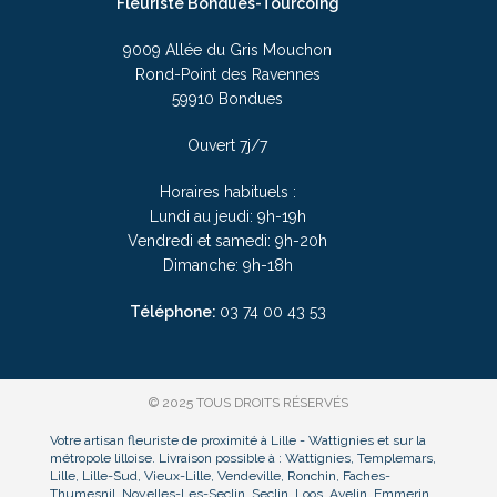
Fleuriste Bondues-Tourcoing
9009 Allée du Gris Mouchon
Rond-Point des Ravennes
59910 Bondues
Ouvert 7j/7
Horaires habituels :
Lundi au jeudi: 9h-19h
Vendredi et samedi: 9h-20h
Dimanche: 9h-18h
Téléphone:
03
74 00 43 53
© 2025 TOUS DROITS RÉSERVÉS
Votre artisan fleuriste de proximité à Lille - Wattignies et sur la
métropole lilloise. Livraison possible à : Wattignies, Templemars,
Lille, Lille-Sud, Vieux-Lille, Vendeville, Ronchin, Faches-
Thumesnil, Noyelles-Les-Seclin, Seclin, Loos, Avelin, Emmerin,