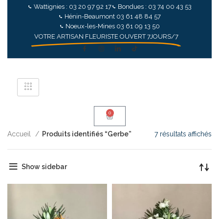
Wattignies : 03 20 97 92 17
Bondues : 03 74 00 43 53
Hénin-Beaumont 03 61 48 84 57
Noeux-les-Mines 03 61 09 13 50
VOTRE ARTISAN FLEURISTE OUVERT 7JOURS/7
0
Accueil
Produits identifiés “Gerbe”
7 résultats affichés
Show sidebar