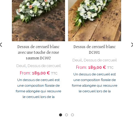
Dessus de cercueil blanc
Dessus de cercueil blanc
D
avec une touche de rose
DC001
saumon DC002
Deuil
,
Dessus de cercueil
Deuil
,
Dessus de cercueil
L
From:
189,00
€
TTC
d
From:
189,00
€
TTC
Un dessus de cercueil est
Un dessus de cercueil est
une composition florale de
sp
une composition florale de
forme allongée qui recouvre
hon
forme allongée qui recouvre
le cercueil lors de la
le cercueil lors de la
cérémonie funéraire. Il est
cérémonie funéraire.
généralement offert par la
famille proche du défunt et
s
symbolise un dernier
un
hommage. Les fleurs
li
utilisées pour le dessus de
de 
cercueil varient selon les