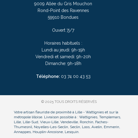
9009 Allée du Gris Mouchon
Rond-Point des Ravennes
59910 Bondues
Ouvert 7j/7
Horaires habituels :
Lundi au jeudi: 9h-19h
Vendredi et samedi: 9h-20h
Dimanche: 9h-18h
Téléphone:
03
74 00 43 53
© 2025 TOUS DROITS RÉSERVÉS
Votre artisan fleuriste de proximité à Lille - Wattignies et sur la
métropole lilloise. Livraison possible à : Wattignies, Templemars,
Lille, Lille-Sud, Vieux-Lille, Vendeville, Ronchin, Faches-
Thumesnil, Noyelles-Les-Seclin, Seclin, Loos, Avelin, Emmerin,
Annappes, Houplin-Ancoisne, Lesquin.