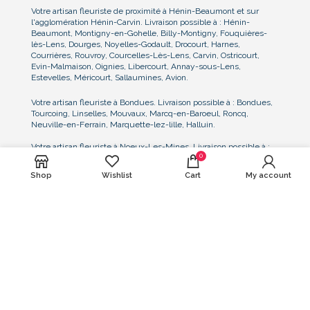
Votre artisan fleuriste de proximité à Hénin-Beaumont et sur
l'agglomération Hénin-Carvin. Livraison possible à : Hénin-
Beaumont, Montigny-en-Gohelle, Billy-Montigny, Fouquières-
lès-Lens, Dourges, Noyelles-Godault, Drocourt, Harnes,
Courrières, Rouvroy, Courcelles-Lès-Lens, Carvin, Ostricourt,
Evin-Malmaison, Oignies, Libercourt, Annay-sous-Lens,
Estevelles, Méricourt, Sallaumines, Avion.
Votre artisan fleuriste à Bondues. Livraison possible à : Bondues,
Tourcoing, Linselles, Mouvaux, Marcq-en-Baroeul, Roncq,
Neuville-en-Ferrain, Marquette-lez-lille, Halluin.
Votre artisan fleuriste à Noeux-Les-Mines. Livraison possible à :
0
Noeux-les-Mines, Béthune, Labourse, Sailly-Labourse,
Vermelles, Mazingarbe, Verquigneul, Sains-en-Gohelle, Hersin-
Shop
Wishlist
Cart
My account
Coupigny, Barlin, Houchin, Verquin, Noyelles-Lès-Vermelles,
Bully-Les-Mines, Grenay
Nous consulter pour toute demande particulière de livraison dans
le Nord, le Pas-de-Calais, et la Belgique proche frontière. Nous
pouvons notamment assurer la livraison et l'installation des
compositions florales sur les lieux de réception, de mariage, au
cimetière ou lieu de cérémonie, et sur tout événement.