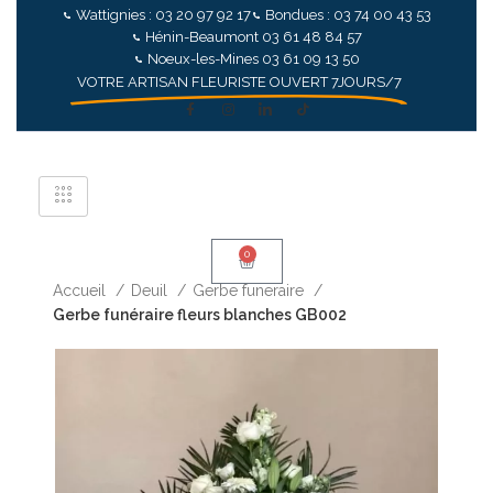
Wattignies : 03 20 97 92 17
Bondues : 03 74 00 43 53
Hénin-Beaumont 03 61 48 84 57
Noeux-les-Mines 03 61 09 13 50
VOTRE ARTISAN FLEURISTE OUVERT 7JOURS/7
0
Accueil
Deuil
Gerbe funeraire
Gerbe funéraire fleurs blanches GB002