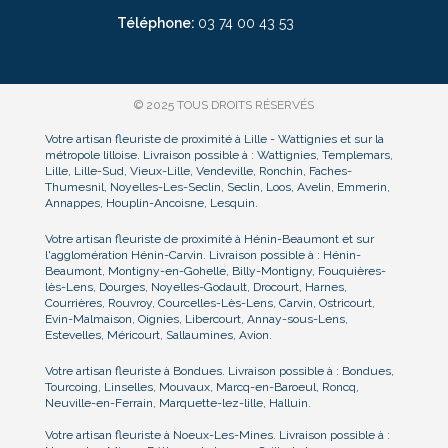
Téléphone:
03
74 00 43 53
© 2025 TOUS DROITS RÉSERVÉS
Votre artisan fleuriste de proximité à Lille - Wattignies et sur la
métropole lilloise. Livraison possible à : Wattignies, Templemars,
Lille, Lille-Sud, Vieux-Lille, Vendeville, Ronchin, Faches-
Thumesnil, Noyelles-Les-Seclin, Seclin, Loos, Avelin, Emmerin,
Annappes, Houplin-Ancoisne, Lesquin.
Votre artisan fleuriste de proximité à Hénin-Beaumont et sur
l'agglomération Hénin-Carvin. Livraison possible à : Hénin-
Beaumont, Montigny-en-Gohelle, Billy-Montigny, Fouquières-
lès-Lens, Dourges, Noyelles-Godault, Drocourt, Harnes,
Courrières, Rouvroy, Courcelles-Lès-Lens, Carvin, Ostricourt,
Evin-Malmaison, Oignies, Libercourt, Annay-sous-Lens,
Estevelles, Méricourt, Sallaumines, Avion.
Votre artisan fleuriste à Bondues. Livraison possible à : Bondues,
Tourcoing, Linselles, Mouvaux, Marcq-en-Baroeul, Roncq,
Neuville-en-Ferrain, Marquette-lez-lille, Halluin.
Votre artisan fleuriste à Noeux-Les-Mines. Livraison possible à :