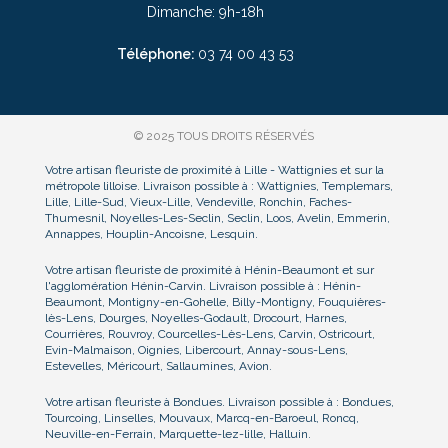
Dimanche: 9h-18h
Téléphone:
03
74 00 43 53
© 2025 TOUS DROITS RÉSERVÉS
Votre artisan fleuriste de proximité à Lille - Wattignies et sur la
métropole lilloise. Livraison possible à : Wattignies, Templemars,
Lille, Lille-Sud, Vieux-Lille, Vendeville, Ronchin, Faches-
Thumesnil, Noyelles-Les-Seclin, Seclin, Loos, Avelin, Emmerin,
Annappes, Houplin-Ancoisne, Lesquin.
Votre artisan fleuriste de proximité à Hénin-Beaumont et sur
l'agglomération Hénin-Carvin. Livraison possible à : Hénin-
Beaumont, Montigny-en-Gohelle, Billy-Montigny, Fouquières-
lès-Lens, Dourges, Noyelles-Godault, Drocourt, Harnes,
Courrières, Rouvroy, Courcelles-Lès-Lens, Carvin, Ostricourt,
Evin-Malmaison, Oignies, Libercourt, Annay-sous-Lens,
Estevelles, Méricourt, Sallaumines, Avion.
Votre artisan fleuriste à Bondues. Livraison possible à : Bondues,
Tourcoing, Linselles, Mouvaux, Marcq-en-Baroeul, Roncq,
Neuville-en-Ferrain, Marquette-lez-lille, Halluin.