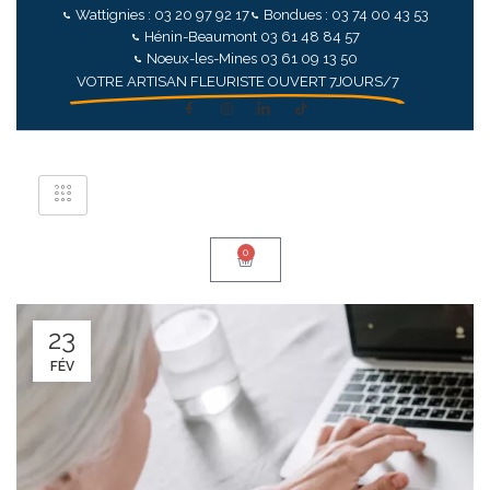
Wattignies : 03 20 97 92 17
Bondues : 03 74 00 43 53
Hénin-Beaumont 03 61 48 84 57
Noeux-les-Mines 03 61 09 13 50
VOTRE ARTISAN FLEURISTE OUVERT 7JOURS/7
0
23
FÉV