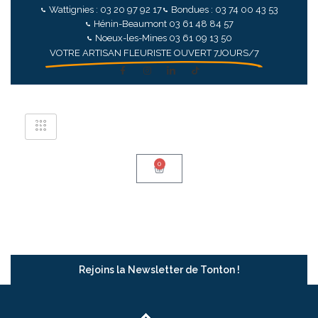
Wattignies : 03 20 97 92 17
Bondues : 03 74 00 43 53
Hénin-Beaumont 03 61 48 84 57
Noeux-les-Mines 03 61 09 13 50
VOTRE ARTISAN FLEURISTE OUVERT 7JOURS/7
0
Rejoins la Newsletter de Tonton !