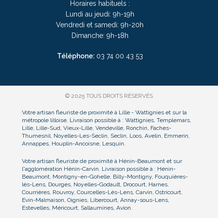
Horaires habituels :
Lundi au jeudi: 9h-19h
Vendredi et samedi: 9h-20h
Dimanche: 9h-18h
Téléphone:
03
74 00 43 53
© 2025 TOUS DROITS RÉSERVÉS
Votre artisan fleuriste de proximité à Lille - Wattignies et sur la
métropole lilloise. Livraison possible à : Wattignies, Templemars,
Lille, Lille-Sud, Vieux-Lille, Vendeville, Ronchin, Faches-
Thumesnil, Noyelles-Les-Seclin, Seclin, Loos, Avelin, Emmerin,
Annappes, Houplin-Ancoisne, Lesquin.
Votre artisan fleuriste de proximité à Hénin-Beaumont et sur
l'agglomération Hénin-Carvin. Livraison possible à : Hénin-
Beaumont, Montigny-en-Gohelle, Billy-Montigny, Fouquières-
lès-Lens, Dourges, Noyelles-Godault, Drocourt, Harnes,
Courrières, Rouvroy, Courcelles-Lès-Lens, Carvin, Ostricourt,
Evin-Malmaison, Oignies, Libercourt, Annay-sous-Lens,
Estevelles, Méricourt, Sallaumines, Avion.