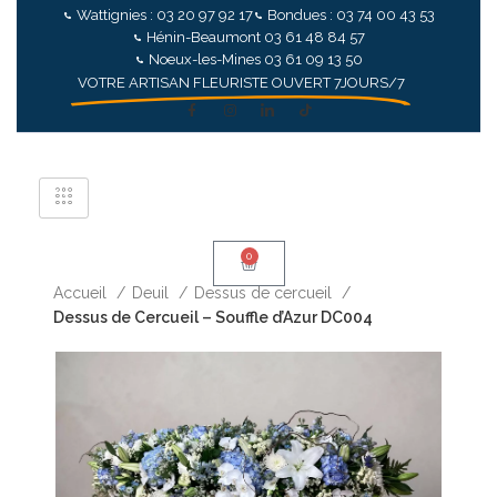
Wattignies : 03 20 97 92 17
Bondues : 03 74 00 43 53
Hénin-Beaumont 03 61 48 84 57
Noeux-les-Mines 03 61 09 13 50
VOTRE ARTISAN FLEURISTE OUVERT 7JOURS/7
0
Accueil
Deuil
Dessus de cercueil
Dessus de Cercueil – Souffle d’Azur DC004