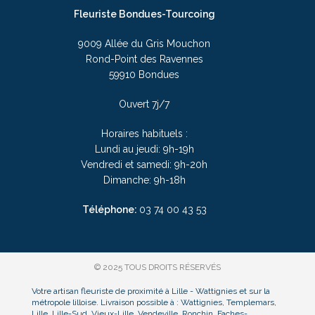
Fleuriste Bondues-Tourcoing
9009 Allée du Gris Mouchon
Rond-Point des Ravennes
59910 Bondues
Ouvert 7j/7
Horaires habituels :
Lundi au jeudi: 9h-19h
Vendredi et samedi: 9h-20h
Dimanche: 9h-18h
Téléphone:
03
74 00 43 53
© 2025 TOUS DROITS RÉSERVÉS
Votre artisan fleuriste de proximité à Lille - Wattignies et sur la
métropole lilloise. Livraison possible à : Wattignies, Templemars,
Lille, Lille-Sud, Vieux-Lille, Vendeville, Ronchin, Faches-