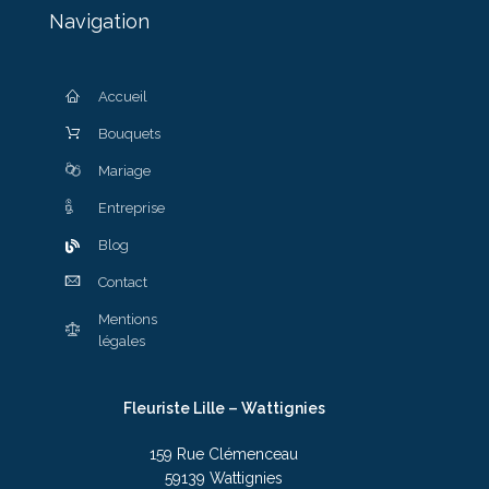
Navigation
f
pa
es
Accueil
d
Bouquets
v
vé
Mariage
s
glo
Entreprise
co
Blog
c
Contact
T
t
Mentions
sa
légales
of
de
Fleuriste Lille – Wattignies
159 Rue Clémenceau
59139 Wattignies