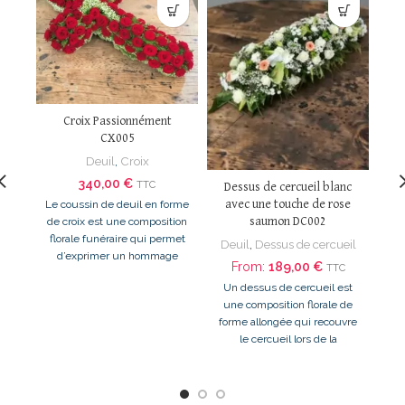
Croix Passionnément
CX005
Deuil
,
Croix
D
340,00
€
TTC
Dessus de cercueil blanc
avec une touche de rose
Le coussin de deuil en forme
L
saumon DC002
de croix est une composition
d
florale funéraire qui permet
Deuil
,
Dessus de cercueil
d’exprimer un hommage
From:
189,00
€
TTC
sp
profond, respectueux
Un dessus de cercueil est
hon
une composition florale de
forme allongée qui recouvre
le cercueil lors de la
cérémonie funéraire.
s
un
li