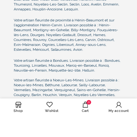
Thumesnil, Noyelles-Les-Seclin, Seclin, Loos, Avelin, Emmerin,
Annappes, Houplin-Ancoisne, Lesquin.
Votre artisan fleuriste de proximité à Hénin-Beaumont et sur
l'agglomération Hénin-Carvin. Livraison possible à : Hénin-
Beaumont, Montigny-en-Gohelle, Billy-Montigny, Fouquières-
lès-Lens, Dourges, Noyelles-Godault, Drocourt, Harnes,
Courrières, Rouvroy, Courcelles-Lès-Lens, Carvin, Ostricourt,
Evin-Malmaison, Oignies, Libercourt, Annay-sous-Lens,
Estevelles, Méricourt, Sallaumines, Avion.
Votre artisan fleuriste à Bondues. Livraison possible à : Bondues,
Tourcoing, Linselles, Mouvaux, Marcq-en-Baroeul, Roncq,
Neuville-en-Ferrain, Marquette-lez-lille, Halluin.
Votre artisan fleuriste à Noeux-Les-Mines. Livraison possible à :
Noeux-les-Mines, Béthune, Labourse, Sailly-Labourse,
Vermelles, Mazingarbe, Verquigneul, Sains-en-Gohelle, Hersin-
Coupigny, Barlin, Houchin, Verquin, Noyelles-Lès-Vermelles,
Bully-Les-Mines, Grenay
0
Nous consulter pour toute demande particulière de livraison dans
Shop
Wishlist
Cart
My account
le Nord, le Pas-de-Calais, et la Belgique proche frontière. Nous
pouvons notamment assurer la livraison et l'installation des
compositions florales sur les lieux de réception, de mariage, au
cimetière ou lieu de cérémonie, et sur tout événement.