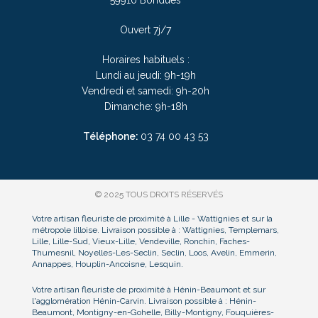
Ouvert 7j/7
Horaires habituels :
Lundi au jeudi: 9h-19h
Vendredi et samedi: 9h-20h
Dimanche: 9h-18h
Téléphone:
03
74 00 43 53
© 2025 TOUS DROITS RÉSERVÉS
Votre artisan fleuriste de proximité à Lille - Wattignies et sur la
métropole lilloise. Livraison possible à : Wattignies, Templemars,
Lille, Lille-Sud, Vieux-Lille, Vendeville, Ronchin, Faches-
Thumesnil, Noyelles-Les-Seclin, Seclin, Loos, Avelin, Emmerin,
Annappes, Houplin-Ancoisne, Lesquin.
Votre artisan fleuriste de proximité à Hénin-Beaumont et sur
l'agglomération Hénin-Carvin. Livraison possible à : Hénin-
Beaumont, Montigny-en-Gohelle, Billy-Montigny, Fouquières-