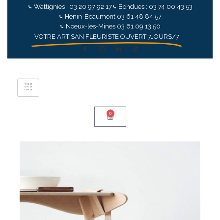
Wattignies : 03 20 97 92 17
Bondues : 03 74 00 43 53
Hénin-Beaumont 03 61 48 84 57
Noeux-les-Mines 03 61 09 13 50
VOTRE ARTISAN FLEURISTE OUVERT 7JOURS/7
0