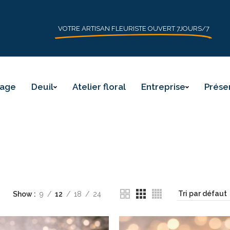
VOTRE ARTISAN FLEURISTE OUVERT 7JOURS/7
iage
Deuil
Atelier floral
Entreprise
Prése
Show
9
12
18
24