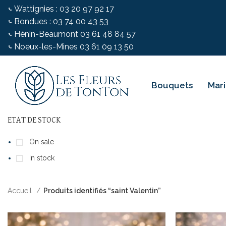
Wattignies : 03 20 97 92 17
Bondues : 03 74 00 43 53
Hénin-Beaumont 03 61 48 84 57
Noeux-les-Mines 03 61 09 13 50
Bouquets
Mar
ETAT DE STOCK
On sale
In stock
Accueil
Produits identifiés “saint Valentin”