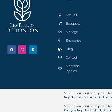
Accueil
Bouquets
Mariage
Entreprise
Blog
Contact
Mentions
légales
Votre artisan fleuriste de proximité
Noyelles-Les-Seclin, Seclin, Loos
Votre artisan fleuriste de proximi
Dourges, Noyelles-Godault, Drocour