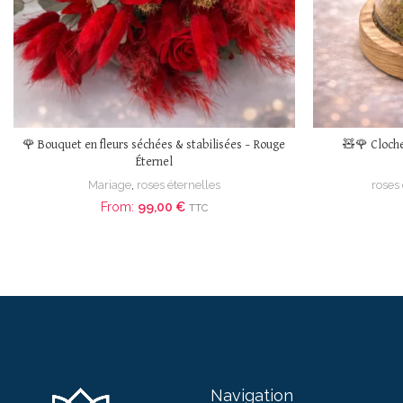
🌹 Bouquet en fleurs séchées & stabilisées – Rouge
🧸🌹 Cloche
Éternel
Mariage
,
roses éternelles
roses
From:
99,00
€
TTC
Navigation