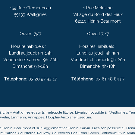
159 Rue Clémenceau
1 Rue Melusine
59139 Wattignies
Village du Bord des Eaux
62110 Hénin-Beaumont
Ouvert 7j/7
Ouvert 7j/7
Horaire habituels :
Horaires habituels :
Lundi au jeudi: 9h-19h
Lundi au jeudi: 9h-19h
Vendredi et samedi: 9h-20h
Vendredi et samedi: 9h-20h
Dimanche: 9h-18h
Dimanche: 9h-18h
Téléphone:
03 20 97 92 17
Téléphone:
03
61 48 84 57
 à Lille - Wattignies et sur la métropole lilloise. Livraison possible à : Wattignies,
, Avelin, Emmerin, Annappes, Houplin-Ancoisne, Lesquin.
té à Hénin-Beaumont et sur l'agglomération Hénin-Carvin. Livraison possible à : 
t, Harnes, Courrières, Rouvroy, Courcelles-Lès-Lens, Carvin, Ostricourt, Evin-Malm