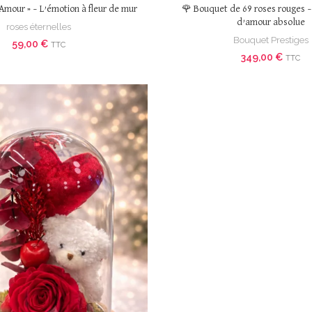
Amour » – L’émotion à fleur de mur
🌹 Bouquet de 69 roses rouges –
d’amour absolue
roses éternelles
Bouquet Prestiges
59,00
€
TTC
349,00
€
TTC