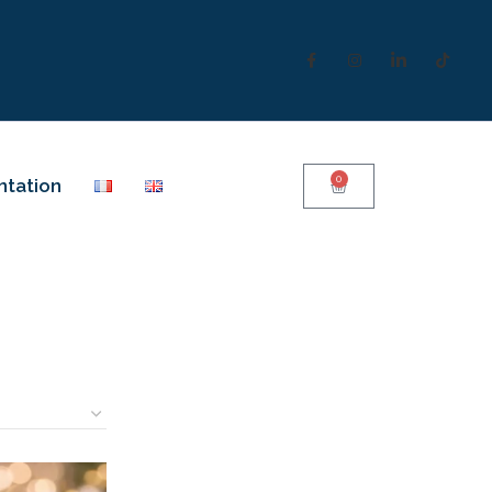
0
ntation