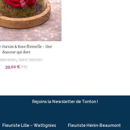
 Ourson & Rose Éternelle – Une
douceur qui dure
 éternelles
,
Saint Valentin
39,00
€
TTC
Rejoins la Newsletter de Tonton !
Fleuriste Lille – Wattignies
Fleuriste Hénin-Beaumont