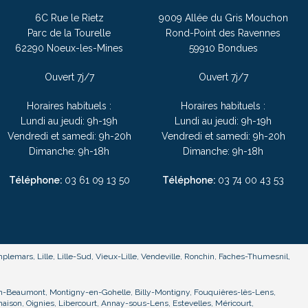
6C Rue le Rietz
9009 Allée du Gris Mouchon
Parc de la Tourelle
Rond-Point des Ravennes
62290 Noeux-les-Mines
59910 Bondues
Ouvert 7j/7
Ouvert 7j/7
Horaires habituels :
Horaires habituels :
Lundi au jeudi: 9h-19h
Lundi au jeudi: 9h-19h
Vendredi et samedi: 9h-20h
Vendredi et samedi: 9h-20h
Dimanche: 9h-18h
Dimanche: 9h-18h
Téléphone:
03
61 09 13 50
Téléphone:
03
74 00 43 53
 Templemars, Lille, Lille-Sud, Vieux-Lille, Vendeville, Ronchin, Faches-Thumesnil,
Hénin-Beaumont, Montigny-en-Gohelle, Billy-Montigny, Fouquières-lès-Lens,
aison, Oignies, Libercourt, Annay-sous-Lens, Estevelles, Méricourt,