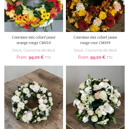
Couronne mix coloré jaune
Couronne mix coloré jaune
orange rouge CM010
rouge rose CM009
Deuil
,
Couronne de deuil
Deuil
,
Couronne de deuil
From:
99,00
€
From:
99,00
€
TTC
TTC