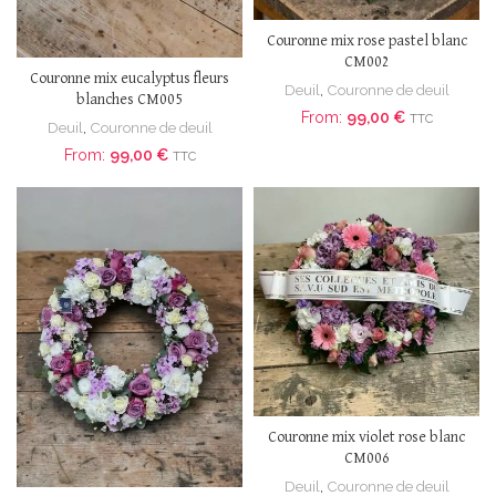
Couronne mix rose pastel blanc
CM002
Couronne mix eucalyptus fleurs
Deuil
,
Couronne de deuil
blanches CM005
From:
99,00
€
TTC
Deuil
,
Couronne de deuil
From:
99,00
€
TTC
Couronne mix violet rose blanc
CM006
Deuil
,
Couronne de deuil