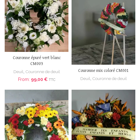
Couronne épuré vert blanc
CM003
Couronne mix coloré CM001
Deuil
,
Couronne de deuil
Deuil
,
Couronne de deuil
From:
99,00
€
TTC