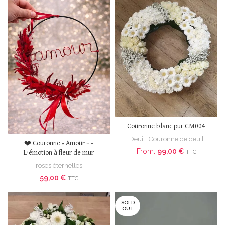
Couronne blanc pur CM004
Deuil
,
Couronne de deuil
❤️ Couronne « Amour » –
From:
99,00
€
TTC
L’émotion à fleur de mur
roses éternelles
59,00
€
TTC
SOLD
OUT