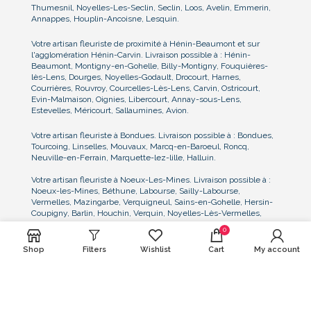
Thumesnil, Noyelles-Les-Seclin, Seclin, Loos, Avelin, Emmerin,
Annappes, Houplin-Ancoisne, Lesquin.
Votre artisan fleuriste de proximité à Hénin-Beaumont et sur
l'agglomération Hénin-Carvin. Livraison possible à : Hénin-
Beaumont, Montigny-en-Gohelle, Billy-Montigny, Fouquières-
lès-Lens, Dourges, Noyelles-Godault, Drocourt, Harnes,
Courrières, Rouvroy, Courcelles-Lès-Lens, Carvin, Ostricourt,
Evin-Malmaison, Oignies, Libercourt, Annay-sous-Lens,
Estevelles, Méricourt, Sallaumines, Avion.
Votre artisan fleuriste à Bondues. Livraison possible à : Bondues,
Tourcoing, Linselles, Mouvaux, Marcq-en-Baroeul, Roncq,
Neuville-en-Ferrain, Marquette-lez-lille, Halluin.
Votre artisan fleuriste à Noeux-Les-Mines. Livraison possible à :
Noeux-les-Mines, Béthune, Labourse, Sailly-Labourse,
Vermelles, Mazingarbe, Verquigneul, Sains-en-Gohelle, Hersin-
Coupigny, Barlin, Houchin, Verquin, Noyelles-Lès-Vermelles,
Bully-Les-Mines, Grenay
0
Nous consulter pour toute demande particulière de livraison dans
Shop
Filters
Wishlist
Cart
My account
le Nord, le Pas-de-Calais, et la Belgique proche frontière. Nous
pouvons notamment assurer la livraison et l'installation des
compositions florales sur les lieux de réception, de mariage, au
cimetière ou lieu de cérémonie, et sur tout événement.