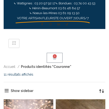
Wattignies : 03 20 97 92 17
Bondues : 03 74 00 43 53
Hénin-Beaumont 03 61 48 84 57
Noeux-les-Mines 03 61 09 13 50
VOTRE ARTISAN FLEURISTE OUVERT 7JOURS/7
0
Accueil
Produits identifiés “Couronne”
11 résultats affichés
Show sidebar