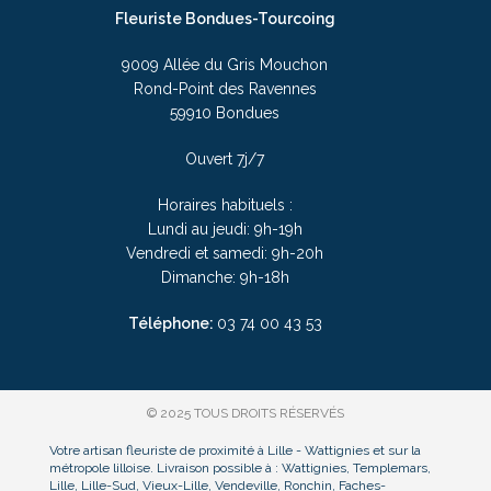
Fleuriste Bondues-Tourcoing
9009 Allée du Gris Mouchon
Rond-Point des Ravennes
59910 Bondues
Ouvert 7j/7
Horaires habituels :
Lundi au jeudi: 9h-19h
Vendredi et samedi: 9h-20h
Dimanche: 9h-18h
Téléphone:
03
74 00 43 53
© 2025 TOUS DROITS RÉSERVÉS
Votre artisan fleuriste de proximité à Lille - Wattignies et sur la
métropole lilloise. Livraison possible à : Wattignies, Templemars,
Lille, Lille-Sud, Vieux-Lille, Vendeville, Ronchin, Faches-