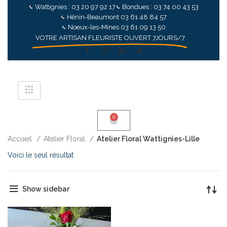
Wattignies : 03 20 97 92 17
Bondues : 03 74 00 43 53
Hénin-Beaumont 03 61 48 84 57
Noeux-les-Mines 03 61 09 13 50
VOTRE ARTISAN FLEURISTE OUVERT 7JOURS/7
0
Accueil
Atelier Floral
Atelier Floral Wattignies-Lille
Voici le seul résultat
Show sidebar