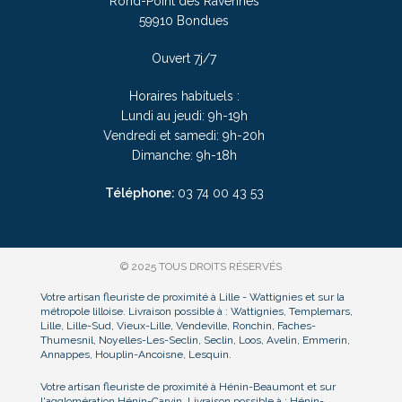
Rond-Point des Ravennes
59910 Bondues
Ouvert 7j/7
Horaires habituels :
Lundi au jeudi: 9h-19h
Vendredi et samedi: 9h-20h
Dimanche: 9h-18h
Téléphone:
03
74 00 43 53
© 2025 TOUS DROITS RÉSERVÉS
Votre artisan fleuriste de proximité à Lille - Wattignies et sur la
métropole lilloise. Livraison possible à : Wattignies, Templemars,
Lille, Lille-Sud, Vieux-Lille, Vendeville, Ronchin, Faches-
Thumesnil, Noyelles-Les-Seclin, Seclin, Loos, Avelin, Emmerin,
Annappes, Houplin-Ancoisne, Lesquin.
Votre artisan fleuriste de proximité à Hénin-Beaumont et sur
l'agglomération Hénin-Carvin. Livraison possible à : Hénin-