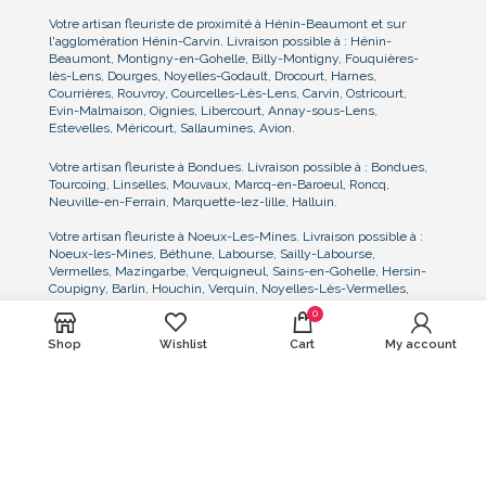
Votre artisan fleuriste de proximité à Hénin-Beaumont et sur
l'agglomération Hénin-Carvin. Livraison possible à : Hénin-
Beaumont, Montigny-en-Gohelle, Billy-Montigny, Fouquières-
lès-Lens, Dourges, Noyelles-Godault, Drocourt, Harnes,
Courrières, Rouvroy, Courcelles-Lès-Lens, Carvin, Ostricourt,
Evin-Malmaison, Oignies, Libercourt, Annay-sous-Lens,
Estevelles, Méricourt, Sallaumines, Avion.
Votre artisan fleuriste à Bondues. Livraison possible à : Bondues,
Tourcoing, Linselles, Mouvaux, Marcq-en-Baroeul, Roncq,
Neuville-en-Ferrain, Marquette-lez-lille, Halluin.
Votre artisan fleuriste à Noeux-Les-Mines. Livraison possible à :
Noeux-les-Mines, Béthune, Labourse, Sailly-Labourse,
Vermelles, Mazingarbe, Verquigneul, Sains-en-Gohelle, Hersin-
Coupigny, Barlin, Houchin, Verquin, Noyelles-Lès-Vermelles,
Bully-Les-Mines, Grenay
0
Nous consulter pour toute demande particulière de livraison dans
Shop
Wishlist
Cart
My account
le Nord, le Pas-de-Calais, et la Belgique proche frontière. Nous
pouvons notamment assurer la livraison et l'installation des
compositions florales sur les lieux de réception, de mariage, au
cimetière ou lieu de cérémonie, et sur tout événement.