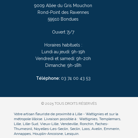
9009 Allée du Gris Mouchon
Rond-Point des Ravennes
59910 Bondues
Ouvert 7j/7
Horaires habituels :
Lundi au jeudi: 9h-19h
Vendredi et samedi: 9h-20h
Dimanche: 9h-18h
Téléphone:
03
74 00 43 53
© 2025 TOUS DROITS RÉSERVÉS
Votre artisan fleuriste de proximité à Lille - Wattignies et sur la
métropole lilloise. Livraison possible à : Wattignies, Templemars,
Lille, Lille-Sud, Vieux-Lille, Vendeville, Ronchin, Faches-
Thumesnil, Noyelles-Les-Seclin, Seclin, Loos, Avelin, Emmerin,
Annappes, Houplin-Ancoisne, Lesquin.