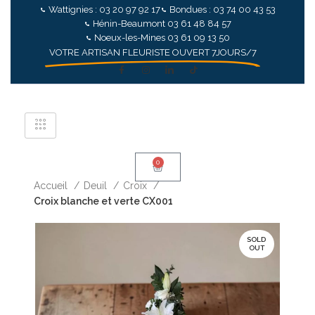
Wattignies : 03 20 97 92 17
Bondues : 03 74 00 43 53
Hénin-Beaumont 03 61 48 84 57
Noeux-les-Mines 03 61 09 13 50
VOTRE ARTISAN FLEURISTE OUVERT 7JOURS/7
0
Accueil
Deuil
Croix
Croix blanche et verte CX001
SOLD
OUT