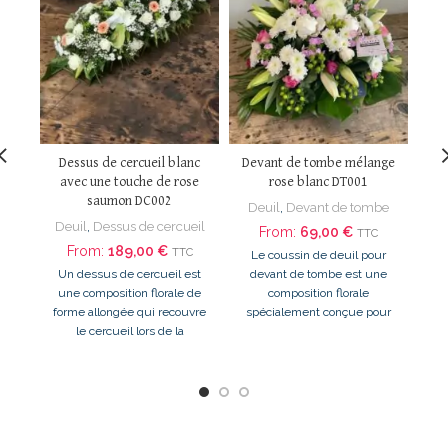
Dev
D
L
Dessus de cercueil blanc
Devant de tombe mélange
d
avec une touche de rose
rose blanc DT001
saumon DC002
Deuil
,
Devant de tombe
sp
Deuil
,
Dessus de cercueil
hon
From:
69,00
€
TTC
From:
189,00
€
TTC
Le coussin de deuil pour
Un dessus de cercueil est
devant de tombe est une
une composition florale de
composition florale
s
forme allongée qui recouvre
spécialement conçue pour
un
le cercueil lors de la
honorer la mémoire d'un être
li
cérémonie funéraire.
cher directement sur sa
de 
sépulture. Il permet
té
d'exprimer un homme
sincère tout en apportant
en
une touche de sérénité au
L'
lieu de repos. Placé au pied