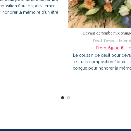
position florale spécialement
 honorer la mémoire d'un être
ment sur sa sépulture. Il permet
er un homme sincère tout en
e touche de sérénité au lieu de
Devant de tombe mix orang
lacé au pied de la tombe, ce
Deuil
,
Devant de tom
ral témoigne de l'affection, du
From:
69,00
€
TTC
du soutien envers la famille du
Le coussin de deuil pour dev
rrangement floral de ce coussin
est une composition florale 
t de tombe associe un délicat
conçue pour honorer la mémoi
leurs blanches et de rose pâle,
cher directement sur sa sépultu
ar du feuillage soigneusement
d'exprimer un homme sincèr
fleurs blanches apportent pureté
apportant une touche de séréni
 tandis que les touches de rose
repos. Placé au pied de la 
utent douceur et tendresse à
coussin floral témoigne de l'a
e. Le feuillage, quant à lui,
souvenir et du soutien envers 
a composition en lui apportant
défunt. L'arrangement floral d
 harmonie. Cette combinaison
pour devant de tombe associ
u élégant et apaisant, offrant un
blanches, des gerberas orang
né et empreint de délicatesse