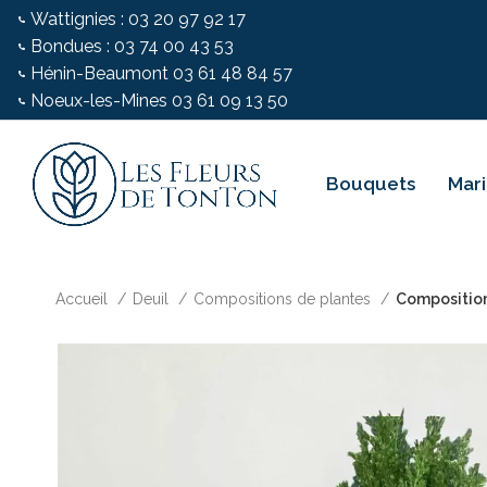
Wattignies : 03 20 97 92 17
Bondues : 03 74 00 43 53
Hénin-Beaumont 03 61 48 84 57
Noeux-les-Mines 03 61 09 13 50
Bouquets
Mar
Accueil
Deuil
Compositions de plantes
Composition