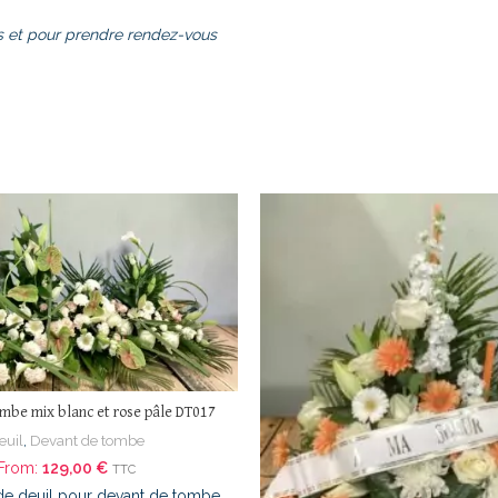
 et pour prendre rendez-vous
mbe mix blanc et rose pâle DT017
euil
,
Devant de tombe
From:
129,00
€
TTC
de deuil pour devant de tombe