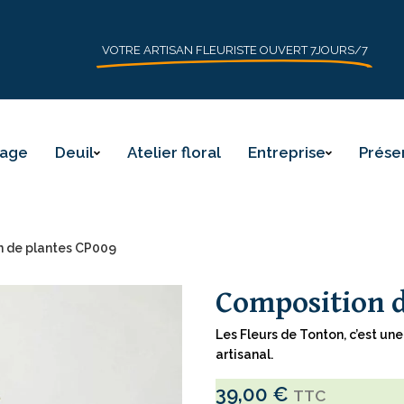
VOTRE ARTISAN FLEURISTE OUVERT 7JOURS/7
iage
Deuil
Atelier floral
Entreprise
Prése
 de plantes CP009
Composition d
Les Fleurs de Tonton, c’est u
artisanal.
39,00
€
TTC