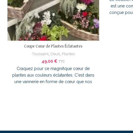
est une com
conçue pour
cher directe
d'exprim
apportant un
repos. P
coussin flo
Coupe Cœur de Plantes Éclatantes
souvenir et 
Toussaint
,
Deuil
,
Plantes
défunt. L'a
49,00
€
TTC
pour devan
Craquez pour ce magnifique cœur de
mélange de f
plantes aux couleurs éclatantes. C'est dans
complété p
une vannerie en forme de cœur que nos
choisi. Les 
artisans fleuristes ont laissé libre cours à
et sérénité,
leur créativité en associante de magnifiques
pâle ajo
plantes de saison sélectionnées par Tonton.
l'ensembl
souligne l
volume et
crée un rend
homme raffi