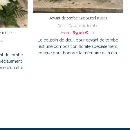
Devant de tombe mix pastel DT003
Deuil
,
Devant de tombe
From:
69,00
€
e DT002
TTC
Le coussin de deuil pour devant de tombe
be
est une composition florale spécialement
conçue pour honorer la mémoire d'un être
ant de tombe
cher directement sur sa sépulture. Il permet
spécialement
d'exprimer un homme sincère tout en
re d'un être
apportant une touche de sérénité au lieu de
re. Il permet
repos. Placé au pied de la tombe, ce
e tout en
coussin floral témoigne de l'affection, du
té au lieu de
souvenir et du soutien envers la famille du
tombe, ce
défunt. L'arrangement floral de ce coussin
ffection, du
pour devant de tombe associe de petites
la famille du
roses violettes, des gerberas rose pâle et
e ce coussin
du gypsophile pour créer une composition
e des roses
délicate et harmonieuse. Les différentes
e et des lys
nuances de couleurs se marient avec